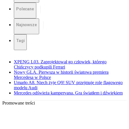
Polecane
Najnowsze
Tagi
XPENG L03. Zaprojektował go człowiek, którego
Chińczycy podkupili Ferrari
Nowy GLA. Pierwsza w historii światowa premiera
Mercedesa w Polsce
Umarło A8. Niech żyje Q9! SUV przejmuje rolę flagowego
modelu Audi
Mercedes odświeża kampervana. Gra światłem i dźwiękiem
Promowane treści