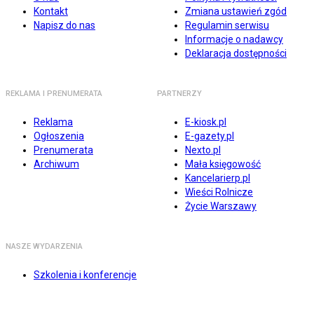
Kontakt
Zmiana ustawień zgód
Napisz do nas
Regulamin serwisu
Informacje o nadawcy
Deklaracja dostępności
REKLAMA I PRENUMERATA
PARTNERZY
Reklama
E-kiosk.pl
Ogłoszenia
E-gazety.pl
Prenumerata
Nexto.pl
Archiwum
Mała księgowość
Kancelarierp.pl
Wieści Rolnicze
Życie Warszawy
NASZE WYDARZENIA
Szkolenia i konferencje