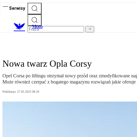
Serwisy
M
oto
Nowa twarz Opla Corsy
Opel Corsa po liftingu otrzymał nowy przód oraz zmodyfikowane napęd
Może również czerpać z bogatego magazynu rozwiązań jakie oferuj
Publikacja:
27.05.2023 08:29