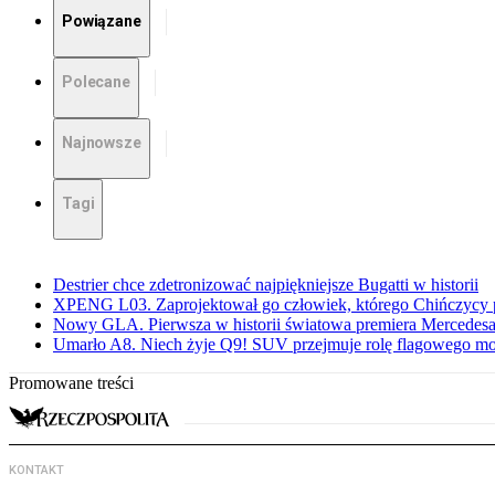
Powiązane
Polecane
Najnowsze
Tagi
Destrier chce zdetronizować najpiękniejsze Bugatti w historii
XPENG L03. Zaprojektował go człowiek, którego Chińczycy p
Nowy GLA. Pierwsza w historii światowa premiera Mercedesa
Umarło A8. Niech żyje Q9! SUV przejmuje rolę flagowego m
Promowane treści
KONTAKT