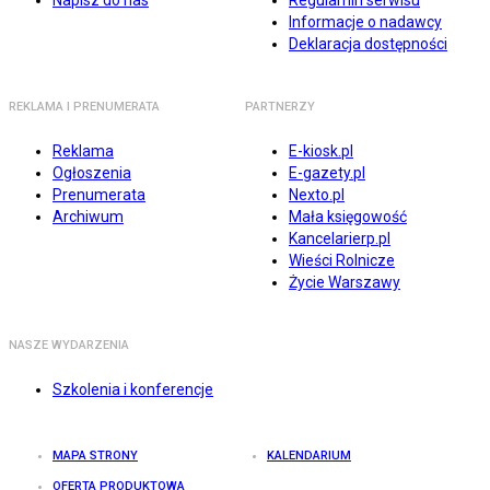
Napisz do nas
Regulamin serwisu
Informacje o nadawcy
Deklaracja dostępności
REKLAMA I PRENUMERATA
PARTNERZY
Reklama
E-kiosk.pl
Ogłoszenia
E-gazety.pl
Prenumerata
Nexto.pl
Archiwum
Mała księgowość
Kancelarierp.pl
Wieści Rolnicze
Życie Warszawy
NASZE WYDARZENIA
Szkolenia i konferencje
MAPA STRONY
KALENDARIUM
OFERTA PRODUKTOWA