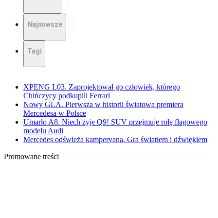
Najnowsze
Tagi
XPENG L03. Zaprojektował go człowiek, którego
Chińczycy podkupili Ferrari
Nowy GLA. Pierwsza w historii światowa premiera
Mercedesa w Polsce
Umarło A8. Niech żyje Q9! SUV przejmuje rolę flagowego
modelu Audi
Mercedes odświeża kampervana. Gra światłem i dźwiękiem
Promowane treści