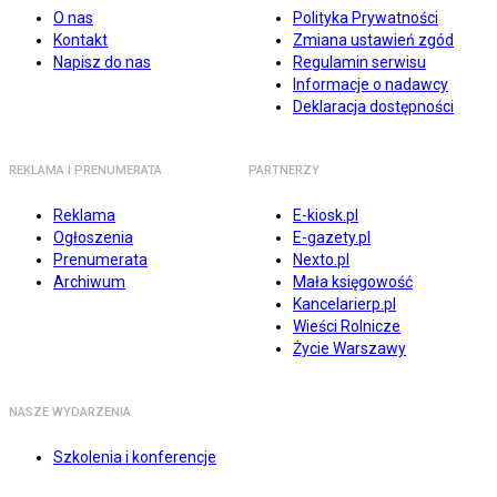
O nas
Polityka Prywatności
Kontakt
Zmiana ustawień zgód
Napisz do nas
Regulamin serwisu
Informacje o nadawcy
Deklaracja dostępności
REKLAMA I PRENUMERATA
PARTNERZY
Reklama
E-kiosk.pl
Ogłoszenia
E-gazety.pl
Prenumerata
Nexto.pl
Archiwum
Mała księgowość
Kancelarierp.pl
Wieści Rolnicze
Życie Warszawy
NASZE WYDARZENIA
Szkolenia i konferencje