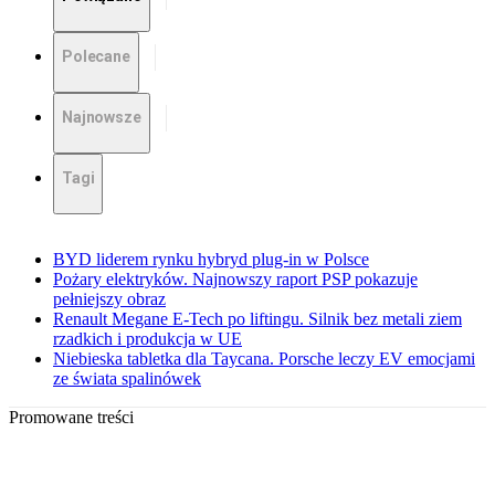
Polecane
Najnowsze
Tagi
BYD liderem rynku hybryd plug-in w Polsce
Pożary elektryków. Najnowszy raport PSP pokazuje
pełniejszy obraz
Renault Megane E-Tech po liftingu. Silnik bez metali ziem
rzadkich i produkcja w UE
Niebieska tabletka dla Taycana. Porsche leczy EV emocjami
ze świata spalinówek
Promowane treści