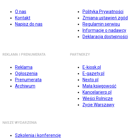
O nas
Polityka Prywatności
Kontakt
Zmiana ustawień zgód
Napisz do nas
Regulamin serwisu
Informacje o nadawcy
Deklaracja dostępności
REKLAMA I PRENUMERATA
PARTNERZY
Reklama
E-kiosk.pl
Ogłoszenia
E-gazety.pl
Prenumerata
Nexto.pl
Archiwum
Mała księgowość
Kancelarierp.pl
Wieści Rolnicze
Życie Warszawy
NASZE WYDARZENIA
Szkolenia i konferencje