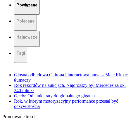
Powiązane
Polecane
Najnowsze
Tagi
Głośna odbudowa Chirona i internetowa burza – Mate Rimac
tłumaczy
Rok rekordów na aukcjach. Najdroższy był Mercedes za ok.
240 mln zł
Geely: Od taniej raty do globalnego giganta
Rok, w którym motoryzacyjny performance przestał być
oczywistością
Promowane treści