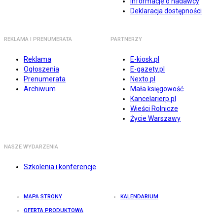
Informacje o nadawcy
Deklaracja dostępności
REKLAMA I PRENUMERATA
PARTNERZY
Reklama
E-kiosk.pl
Ogłoszenia
E-gazety.pl
Prenumerata
Nexto.pl
Archiwum
Mała księgowość
Kancelarierp.pl
Wieści Rolnicze
Życie Warszawy
NASZE WYDARZENIA
Szkolenia i konferencje
MAPA STRONY
KALENDARIUM
OFERTA PRODUKTOWA