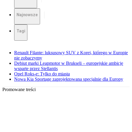
Najnowsze
Tagi
Renault Filante: luksusowy SUV z Korei, którego w Europie
nie zobaczymy
Debiut marki Leapmotor w Brukseli – europejskie ambicje
wsparte przez Stellantis
Opel Roks-e: Tylko do miasta
Nowa Kia Sportage zaprojektowana specjalnie dla Europy
Promowane treści