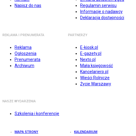
Napisz do nas
Regulamin serwisu
Informacje o nadawcy
Deklaracja dostępności
REKLAMA I PRENUMERATA
PARTNERZY
Reklama
E-kiosk.pl
Ogłoszenia
E-gazety.pl
Prenumerata
Nexto.pl
Archiwum
Mała księgowość
Kancelarierp.pl
Wieści Rolnicze
Życie Warszawy
NASZE WYDARZENIA
Szkolenia i konferencje
MAPA STRONY
KALENDARIUM