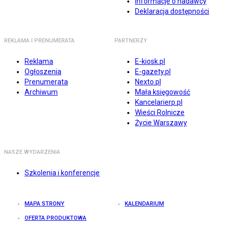
Informacje o nadawcy
Deklaracja dostępności
REKLAMA I PRENUMERATA
PARTNERZY
Reklama
E-kiosk.pl
Ogłoszenia
E-gazety.pl
Prenumerata
Nexto.pl
Archiwum
Mała księgowość
Kancelarierp.pl
Wieści Rolnicze
Życie Warszawy
NASZE WYDARZENIA
Szkolenia i konferencje
MAPA STRONY
KALENDARIUM
OFERTA PRODUKTOWA