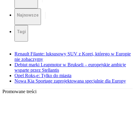
Najnowsze
Tagi
Renault Filante: luksusowy SUV z Korei, którego w Europie
nie zobaczymy
Debiut marki Leapmotor w Brukseli – europejskie ambicje
wsparte przez Stellantis
Opel Roks-e: Tylko do miasta
Nowa Kia Sportage zaprojektowana specjalnie dla Europy
Promowane treści