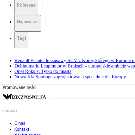
Polecane
Najnowsze
Tagi
Renault Filante: luksusowy SUV z Korei, którego w Europie 
Debiut marki Leapmotor w Brukseli – europejskie ambicje wspar
Opel Roks-e: Tylko do miasta
Nowa Kia Sportage zaprojektowana specjalnie dla Europy
Promowane treści
KONTAKT
O nas
Kontakt