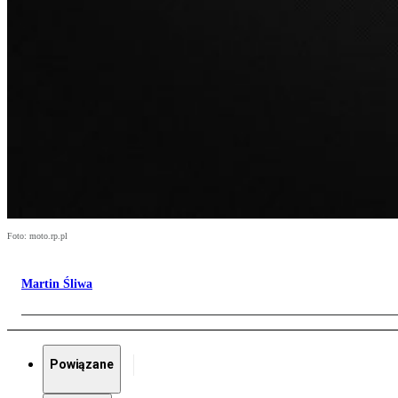
Foto: moto.rp.pl
Martin Śliwa
Powiązane