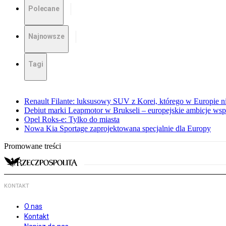
Polecane
Najnowsze
Tagi
Renault Filante: luksusowy SUV z Korei, którego w Europie 
Debiut marki Leapmotor w Brukseli – europejskie ambicje wspar
Opel Roks-e: Tylko do miasta
Nowa Kia Sportage zaprojektowana specjalnie dla Europy
Promowane treści
KONTAKT
O nas
Kontakt