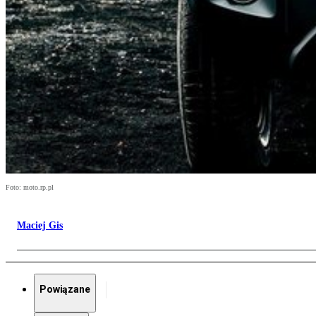
Foto: moto.rp.pl
Maciej Gis
Powiązane