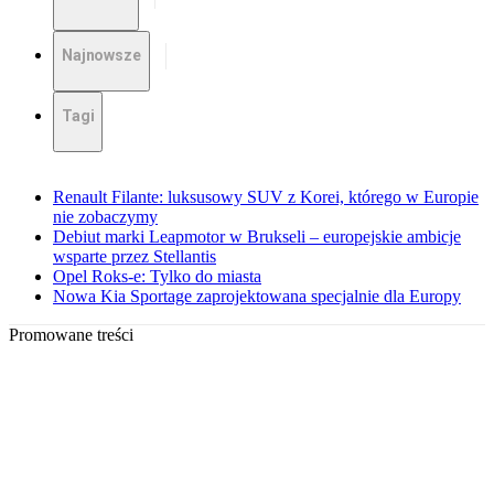
Najnowsze
Tagi
Renault Filante: luksusowy SUV z Korei, którego w Europie
nie zobaczymy
Debiut marki Leapmotor w Brukseli – europejskie ambicje
wsparte przez Stellantis
Opel Roks-e: Tylko do miasta
Nowa Kia Sportage zaprojektowana specjalnie dla Europy
Promowane treści