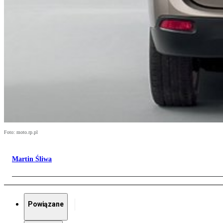
Foto: moto.rp.pl
Martin Śliwa
Powiązane