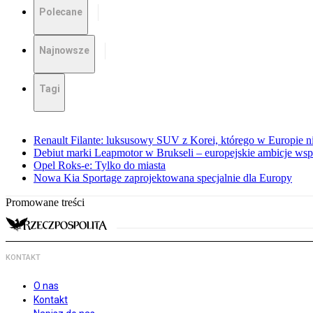
Polecane
Najnowsze
Tagi
Renault Filante: luksusowy SUV z Korei, którego w Europie 
Debiut marki Leapmotor w Brukseli – europejskie ambicje wspar
Opel Roks-e: Tylko do miasta
Nowa Kia Sportage zaprojektowana specjalnie dla Europy
Promowane treści
KONTAKT
O nas
Kontakt