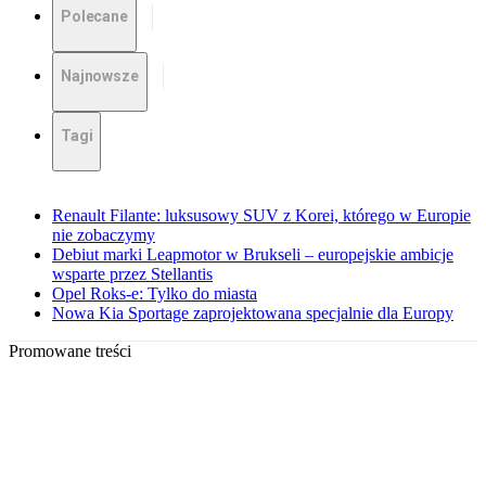
Polecane
Najnowsze
Tagi
Renault Filante: luksusowy SUV z Korei, którego w Europie
nie zobaczymy
Debiut marki Leapmotor w Brukseli – europejskie ambicje
wsparte przez Stellantis
Opel Roks-e: Tylko do miasta
Nowa Kia Sportage zaprojektowana specjalnie dla Europy
Promowane treści