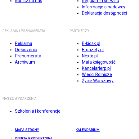
Napisz do nas
Regulamin serwisu
Informacje o nadawcy
Deklaracja dostępności
REKLAMA I PRENUMERATA
PARTNERZY
Reklama
E-kiosk.pl
Ogłoszenia
E-gazety.pl
Prenumerata
Nexto.pl
Archiwum
Mała księgowość
Kancelarierp.pl
Wieści Rolnicze
Życie Warszawy
NASZE WYDARZENIA
Szkolenia i konferencje
MAPA STRONY
KALENDARIUM
OFERTA PRODUKTOWA