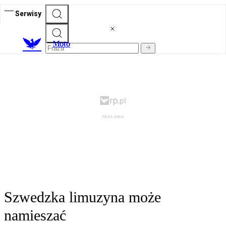
Serwisy
M
oto
Szwedzka limuzyna może
namieszać