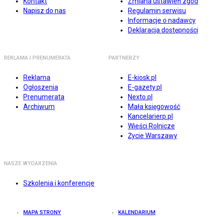
Kontakt
Zmiana ustawień zgód
Napisz do nas
Regulamin serwisu
Informacje o nadawcy
Deklaracja dostępności
REKLAMA I PRENUMERATA
PARTNERZY
Reklama
E-kiosk.pl
Ogłoszenia
E-gazety.pl
Prenumerata
Nexto.pl
Archiwum
Mała księgowość
Kancelarierp.pl
Wieści Rolnicze
Życie Warszawy
NASZE WYDARZENIA
Szkolenia i konferencje
MAPA STRONY
KALENDARIUM