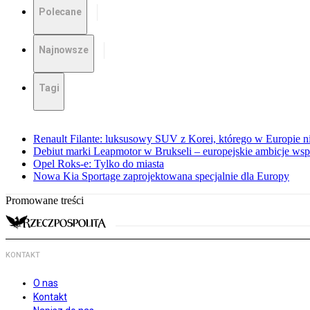
Polecane
Najnowsze
Tagi
Renault Filante: luksusowy SUV z Korei, którego w Europie 
Debiut marki Leapmotor w Brukseli – europejskie ambicje wspar
Opel Roks-e: Tylko do miasta
Nowa Kia Sportage zaprojektowana specjalnie dla Europy
Promowane treści
KONTAKT
O nas
Kontakt