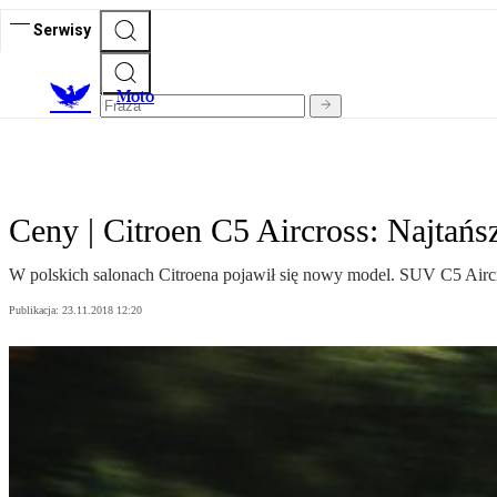
Serwisy
M
oto
Ceny | Citroen C5 Aircross: Najtańs
W polskich salonach Citroena pojawił się nowy model. SUV C5 Aircr
Publikacja:
23.11.2018 12:20