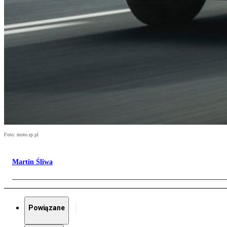
Foto: moto.rp.pl
Martin Śliwa
Powiązane