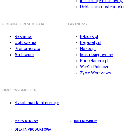
Informacje o nadawcy
Deklaracja dostępności
REKLAMA I PRENUMERATA
PARTNERZY
Reklama
E-kiosk.pl
Ogłoszenia
E-gazety.pl
Prenumerata
Nexto.pl
Archiwum
Mała księgowość
Kancelarierp.pl
Wieści Rolnicze
Życie Warszawy
NASZE WYDARZENIA
Szkolenia i konferencje
MAPA STRONY
KALENDARIUM
OFERTA PRODUKTOWA