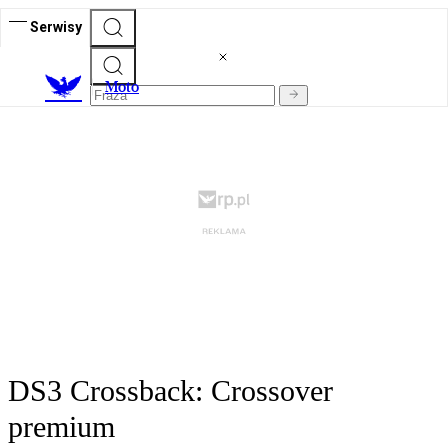
Serwisy
M
oto
DS3 Crossback: Crossover
premium