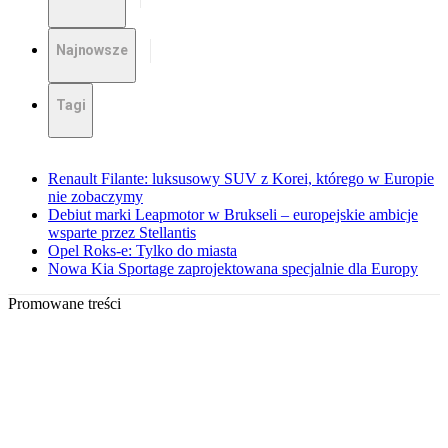
Najnowsze
Tagi
Renault Filante: luksusowy SUV z Korei, którego w Europie
nie zobaczymy
Debiut marki Leapmotor w Brukseli – europejskie ambicje
wsparte przez Stellantis
Opel Roks-e: Tylko do miasta
Nowa Kia Sportage zaprojektowana specjalnie dla Europy
Promowane treści