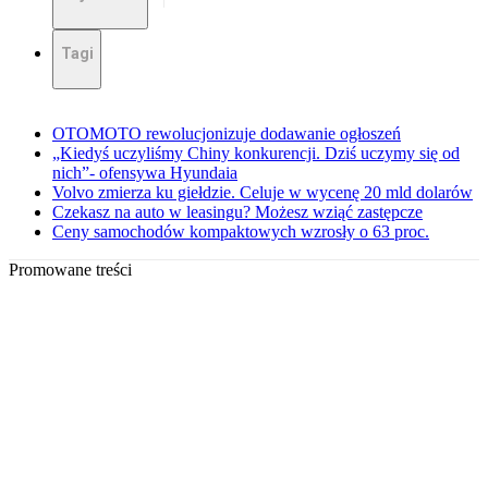
Tagi
OTOMOTO rewolucjonizuje dodawanie ogłoszeń
„Kiedyś uczyliśmy Chiny konkurencji. Dziś uczymy się od
nich”- ofensywa Hyundaia
Volvo zmierza ku giełdzie. Celuje w wycenę 20 mld dolarów
Czekasz na auto w leasingu? Możesz wziąć zastępcze
Ceny samochodów kompaktowych wzrosły o 63 proc.
Promowane treści