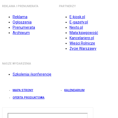
REKLAMA I PRENUMERATA
PARTNERZY
Reklama
E-kiosk.pl
Ogłoszenia
E-gazety.pl
Prenumerata
Nexto.pl
Archiwum
Mała księgowość
Kancelarierp.pl
Wieści Rolnicze
Życie Warszawy
NASZE WYDARZENIA
Szkolenia i konferencje
MAPA STRONY
KALENDARIUM
OFERTA PRODUKTOWA