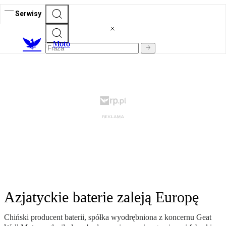
Serwisy
M
oto
Azjatyckie baterie zaleją Europę
Chiński producent baterii, spółka wyodrębniona z koncernu Geat