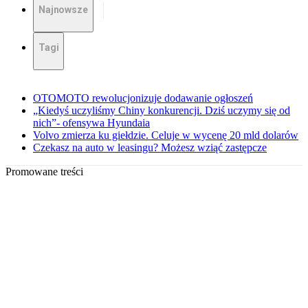
Najnowsze
Tagi
OTOMOTO rewolucjonizuje dodawanie ogłoszeń
„Kiedyś uczyliśmy Chiny konkurencji. Dziś uczymy się od
nich”- ofensywa Hyundaia
Volvo zmierza ku giełdzie. Celuje w wycenę 20 mld dolarów
Czekasz na auto w leasingu? Możesz wziąć zastępcze
Promowane treści