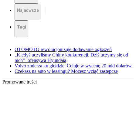
Najnowsze
Tagi
OTOMOTO rewolucjonizuje dodawanie ogłoszeń
„Kiedyś uczyliśmy Chiny konkurencji. Dziś uczymy się od
nich”- ofensywa Hyundaia
Volvo zmierza ku giełdzie. Celuje w wycenę 20 mld dolarów
Czekasz na auto w leasingu? Możesz wziąć zastępcze
Promowane treści