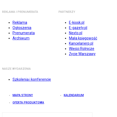
REKLAMA I PRENUMERATA
PARTNERZY
Reklama
E-kiosk.pl
Ogłoszenia
E-gazety.pl
Prenumerata
Nexto.pl
Archiwum
Mała księgowość
Kancelarierp.pl
Wieści Rolnicze
Życie Warszawy
NASZE WYDARZENIA
Szkolenia i konferencje
MAPA STRONY
KALENDARIUM
OFERTA PRODUKTOWA