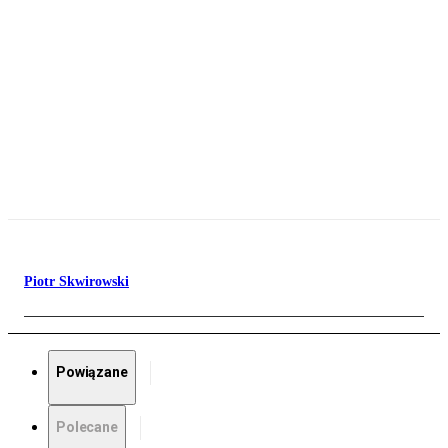
Piotr Skwirowski
Powiązane
Polecane