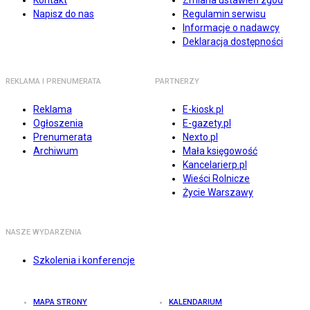
Kontakt
Zmiana ustawień zgód
Napisz do nas
Regulamin serwisu
Informacje o nadawcy
Deklaracja dostępności
REKLAMA I PRENUMERATA
PARTNERZY
Reklama
E-kiosk.pl
Ogłoszenia
E-gazety.pl
Prenumerata
Nexto.pl
Archiwum
Mała księgowość
Kancelarierp.pl
Wieści Rolnicze
Życie Warszawy
NASZE WYDARZENIA
Szkolenia i konferencje
MAPA STRONY
KALENDARIUM