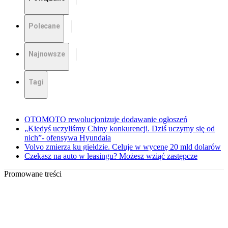
Polecane
Najnowsze
Tagi
OTOMOTO rewolucjonizuje dodawanie ogłoszeń
„Kiedyś uczyliśmy Chiny konkurencji. Dziś uczymy się od
nich”- ofensywa Hyundaia
Volvo zmierza ku giełdzie. Celuje w wycenę 20 mld dolarów
Czekasz na auto w leasingu? Możesz wziąć zastępcze
Promowane treści