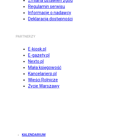
Zmiana ustawień zgód
Regulamin serwisu
Informacje o nadawcy
Deklaracja dostępności
PARTNERZY
E-kiosk.pl
E-gazety.pl
Nexto.pl
Mała księgowość
Kancelarierp.pl
Wieści Rolnicze
Życie Warszawy
KALENDARIUM