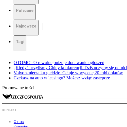
Polecane
Najnowsze
Tagi
OTOMOTO rewolucjonizuje dodawanie ogłoszeń
„Kiedyś uczyliśmy Chiny konkurencji. Dziś uczymy się od ni
Volvo zmierza ku giełdzie. Celuje w wycenę 20 mld dolarów
Czekasz na auto w leasingu? Możesz wziąć zastępcze
Promowane treści
KONTAKT
O nas