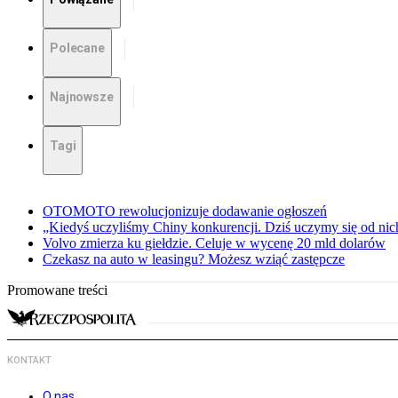
Polecane
Najnowsze
Tagi
OTOMOTO rewolucjonizuje dodawanie ogłoszeń
„Kiedyś uczyliśmy Chiny konkurencji. Dziś uczymy się od ni
Volvo zmierza ku giełdzie. Celuje w wycenę 20 mld dolarów
Czekasz na auto w leasingu? Możesz wziąć zastępcze
Promowane treści
KONTAKT
O nas