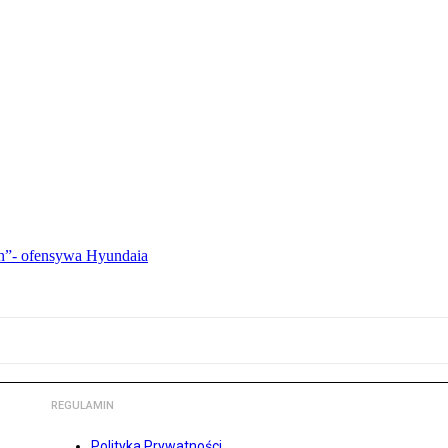
ch”- ofensywa Hyundaia
REGULAMIN
Polityka Prywatności