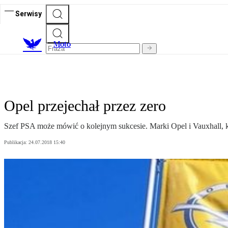
Serwisy
M
oto
Opel przejechał przez zero
Szef PSA może mówić o kolejnym sukcesie. Marki Opel i Vauxhall, któ
Publikacja:
24.07.2018 15:40