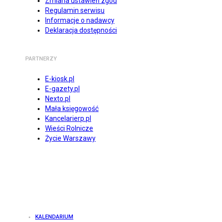
Zmiana ustawień zgód
Regulamin serwisu
Informacje o nadawcy
Deklaracja dostępności
PARTNERZY
E-kiosk.pl
E-gazety.pl
Nexto.pl
Mała księgowość
Kancelarierp.pl
Wieści Rolnicze
Życie Warszawy
KALENDARIUM