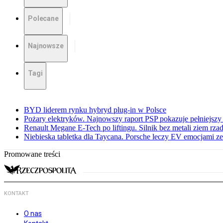
Polecane
Najnowsze
Tagi
BYD liderem rynku hybryd plug-in w Polsce
Pożary elektryków. Najnowszy raport PSP pokazuje pełniejszy
Renault Megane E-Tech po liftingu. Silnik bez metali ziem rz
Niebieska tabletka dla Taycana. Porsche leczy EV emocjami ze
Promowane treści
KONTAKT
O nas