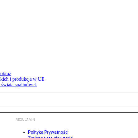
 obraz
adkich i produkcja w UE
 świata spalinówek
REGULAMIN
Polityka Prywatności