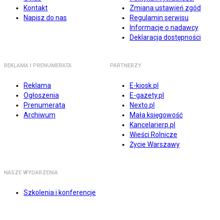
Kontakt
Zmiana ustawień zgód
Napisz do nas
Regulamin serwisu
Informacje o nadawcy
Deklaracja dostępności
REKLAMA I PRENUMERATA
PARTNERZY
Reklama
E-kiosk.pl
Ogłoszenia
E-gazety.pl
Prenumerata
Nexto.pl
Archiwum
Mała księgowość
Kancelarierp.pl
Wieści Rolnicze
Życie Warszawy
NASZE WYDARZENIA
Szkolenia i konferencje