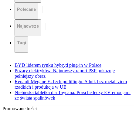
Polecane
Najnowsze
Tagi
BYD liderem rynku hybryd plug-in w Polsce
Pożary elektryków. Najnowszy raport PSP pokazuje
pełniejszy obraz
Renault Megane E-Tech po liftingu. Silnik bez metali ziem
rzadkich i produkcja w UE
Niebieska tabletka dla Taycana. Porsche leczy EV emocjami
ze świata spalinówek
Promowane treści