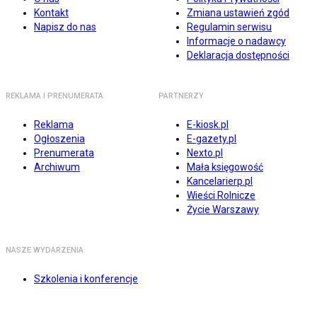
Kontakt
Zmiana ustawień zgód
Napisz do nas
Regulamin serwisu
Informacje o nadawcy
Deklaracja dostępności
REKLAMA I PRENUMERATA
PARTNERZY
Reklama
E-kiosk.pl
Ogłoszenia
E-gazety.pl
Prenumerata
Nexto.pl
Archiwum
Mała księgowość
Kancelarierp.pl
Wieści Rolnicze
Życie Warszawy
NASZE WYDARZENIA
Szkolenia i konferencje