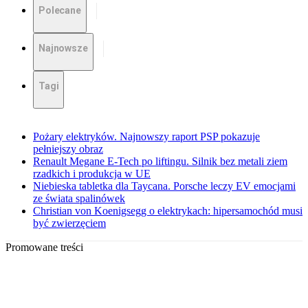
Polecane
Najnowsze
Tagi
Pożary elektryków. Najnowszy raport PSP pokazuje
pełniejszy obraz
Renault Megane E-Tech po liftingu. Silnik bez metali ziem
rzadkich i produkcja w UE
Niebieska tabletka dla Taycana. Porsche leczy EV emocjami
ze świata spalinówek
Christian von Koenigsegg o elektrykach: hipersamochód musi
być zwierzęciem
Promowane treści