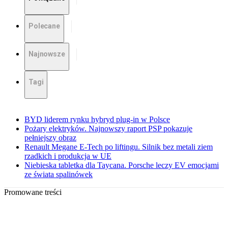
Polecane
Najnowsze
Tagi
BYD liderem rynku hybryd plug-in w Polsce
Pożary elektryków. Najnowszy raport PSP pokazuje
pełniejszy obraz
Renault Megane E-Tech po liftingu. Silnik bez metali ziem
rzadkich i produkcja w UE
Niebieska tabletka dla Taycana. Porsche leczy EV emocjami
ze świata spalinówek
Promowane treści