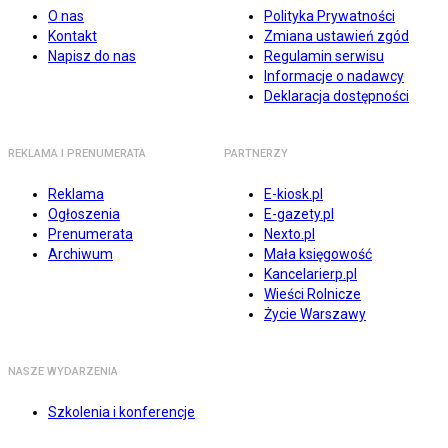
O nas
Polityka Prywatności
Kontakt
Zmiana ustawień zgód
Napisz do nas
Regulamin serwisu
Informacje o nadawcy
Deklaracja dostępności
REKLAMA I PRENUMERATA
PARTNERZY
Reklama
E-kiosk.pl
Ogłoszenia
E-gazety.pl
Prenumerata
Nexto.pl
Archiwum
Mała księgowość
Kancelarierp.pl
Wieści Rolnicze
Życie Warszawy
NASZE WYDARZENIA
Szkolenia i konferencje