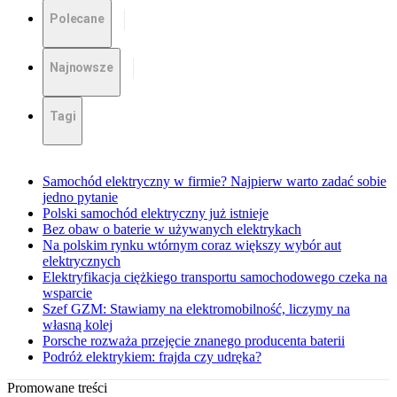
Polecane
Najnowsze
Tagi
Samochód elektryczny w firmie? Najpierw warto zadać sobie
jedno pytanie
Polski samochód elektryczny już istnieje
Bez obaw o baterie w używanych elektrykach
Na polskim rynku wtórnym coraz większy wybór aut
elektrycznych
Elektryfikacja ciężkiego transportu samochodowego czeka na
wsparcie
Szef GZM: Stawiamy na elektromobilność, liczymy na
własną kolej
Porsche rozważa przejęcie znanego producenta baterii
Podróż elektrykiem: frajda czy udręka?
Promowane treści