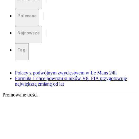
Polecane
Najnowsze
Tagi
Polacy z podwójnym zwycięstwem w Le Mans 24h
Formuła 1 chce powrotu silników V8. FIA przygotowuje
największą zmianę od lat
Promowane treści