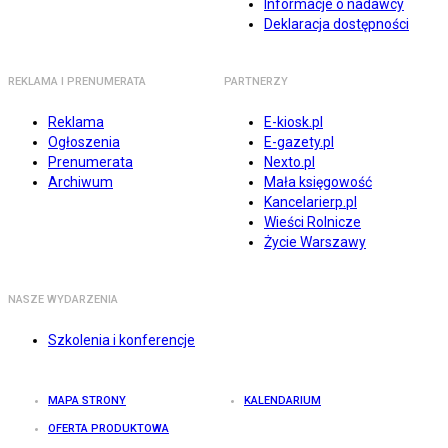
Informacje o nadawcy
Deklaracja dostępności
REKLAMA I PRENUMERATA
PARTNERZY
Reklama
E-kiosk.pl
Ogłoszenia
E-gazety.pl
Prenumerata
Nexto.pl
Archiwum
Mała księgowość
Kancelarierp.pl
Wieści Rolnicze
Życie Warszawy
NASZE WYDARZENIA
Szkolenia i konferencje
MAPA STRONY
KALENDARIUM
OFERTA PRODUKTOWA