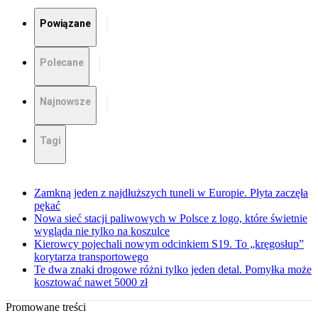
Powiązane
Polecane
Najnowsze
Tagi
Zamkną jeden z najdłuższych tuneli w Europie. Płyta zaczęła
pękać
Nowa sieć stacji paliwowych w Polsce z logo, które świetnie
wygląda nie tylko na koszulce
Kierowcy pojechali nowym odcinkiem S19. To „kręgosłup”
korytarza transportowego
Te dwa znaki drogowe różni tylko jeden detal. Pomyłka może
kosztować nawet 5000 zł
Promowane treści