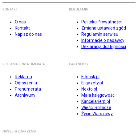
KONTAKT
REGULAMIN
O nas
Polityka Prywatności
Kontakt
Zmiana ustawień zgód
Napisz do nas
Regulamin serwisu
Informacje o nadawcy
Deklaracja dostępności
REKLAMA I PRENUMERATA
PARTNERZY
Reklama
E-kiosk.pl
Ogłoszenia
E-gazety.pl
Prenumerata
Nexto.pl
Archiwum
Mała księgowość
Kancelarierp.pl
Wieści Rolnicze
Życie Warszawy
NASZE WYDARZENIA