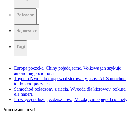
Polecane
Najnowsze
Tagi
Europa poczeka, Chiny pojadą same. Volkswagen szykuje
autonomię poziomu 3
Toyota i Nvidia budują świat sterowany przez AI. Samochód
to dopiero początek
Samochód połączony z siecią. Wygoda dla kierowcy, pokusa
dla hakera
Im więcej i dłużej jeździsz nową Mazdą tym lepiej dla planety
Promowane treści