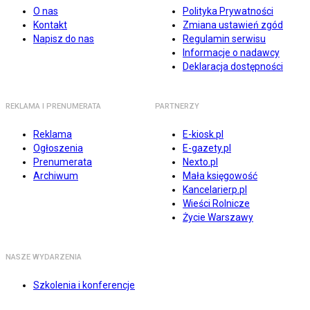
O nas
Polityka Prywatności
Kontakt
Zmiana ustawień zgód
Napisz do nas
Regulamin serwisu
Informacje o nadawcy
Deklaracja dostępności
REKLAMA I PRENUMERATA
PARTNERZY
Reklama
E-kiosk.pl
Ogłoszenia
E-gazety.pl
Prenumerata
Nexto.pl
Archiwum
Mała księgowość
Kancelarierp.pl
Wieści Rolnicze
Życie Warszawy
NASZE WYDARZENIA
Szkolenia i konferencje