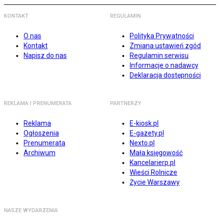
KONTAKT
REGULAMIN
O nas
Polityka Prywatności
Kontakt
Zmiana ustawień zgód
Napisz do nas
Regulamin serwisu
Informacje o nadawcy
Deklaracja dostępności
REKLAMA I PRENUMERATA
PARTNERZY
Reklama
E-kiosk.pl
Ogłoszenia
E-gazety.pl
Prenumerata
Nexto.pl
Archiwum
Mała księgowość
Kancelarierp.pl
Wieści Rolnicze
Życie Warszawy
NASZE WYDARZENIA