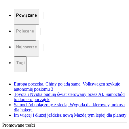
Powiązane
Polecane
Najnowsze
Tagi
Europa poczeka, Chiny pojadą same. Volkswagen szykuje
autonomię poziomu 3
Toyota i Nvidia budują świat sterowany przez AI. Samochód
to dopiero początek
Samochód połączony z siecią. Wygoda dla kierowcy, pokusa
dla hakera
Im więcej i dłużej jeździsz nową Mazdą tym lepiej dla planety
Promowane treści