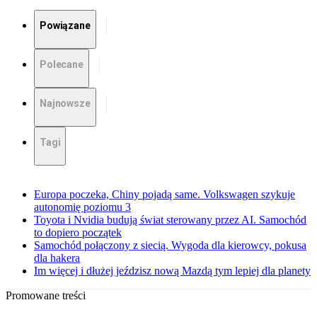
Powiązane
Polecane
Najnowsze
Tagi
Europa poczeka, Chiny pojadą same. Volkswagen szykuje
autonomię poziomu 3
Toyota i Nvidia budują świat sterowany przez AI. Samochód
to dopiero początek
Samochód połączony z siecią. Wygoda dla kierowcy, pokusa
dla hakera
Im więcej i dłużej jeździsz nową Mazdą tym lepiej dla planety
Promowane treści