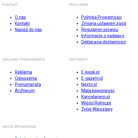
KONTAKT
REGULAMIN
O nas
Polityka Prywatności
Kontakt
Zmiana ustawień zgód
Napisz do nas
Regulamin serwisu
Informacje o nadawcy
Deklaracja dostępności
REKLAMA I PRENUMERATA
PARTNERZY
Reklama
E-kiosk.pl
Ogłoszenia
E-gazety.pl
Prenumerata
Nexto.pl
Archiwum
Mała księgowość
Kancelarierp.pl
Wieści Rolnicze
Życie Warszawy
NASZE WYDARZENIA