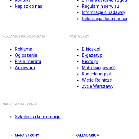
Kontakt
Zmiana ustawień zgód
Napisz do nas
Regulamin serwisu
Informacje o nadawcy
Deklaracja dostępności
REKLAMA I PRENUMERATA
PARTNERZY
Reklama
E-kiosk.pl
Ogłoszenia
E-gazety.pl
Prenumerata
Nexto.pl
Archiwum
Mała księgowość
Kancelarierp.pl
Wieści Rolnicze
Życie Warszawy
NASZE WYDARZENIA
Szkolenia i konferencje
MAPA STRONY
KALENDARIUM