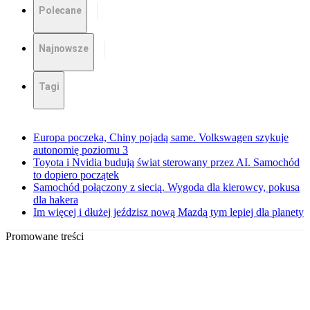
Polecane
Najnowsze
Tagi
Europa poczeka, Chiny pojadą same. Volkswagen szykuje
autonomię poziomu 3
Toyota i Nvidia budują świat sterowany przez AI. Samochód
to dopiero początek
Samochód połączony z siecią. Wygoda dla kierowcy, pokusa
dla hakera
Im więcej i dłużej jeździsz nową Mazdą tym lepiej dla planety
Promowane treści