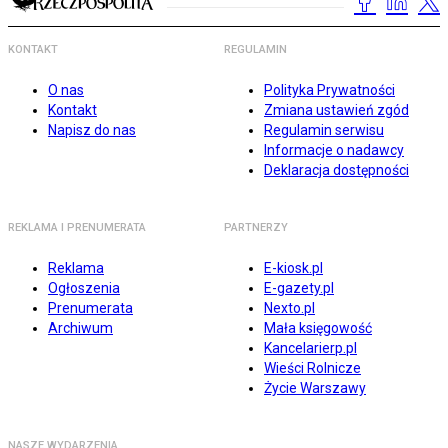
KONTAKT
REGULAMIN
O nas
Polityka Prywatności
Kontakt
Zmiana ustawień zgód
Napisz do nas
Regulamin serwisu
Informacje o nadawcy
Deklaracja dostępności
REKLAMA I PRENUMERATA
PARTNERZY
Reklama
E-kiosk.pl
Ogłoszenia
E-gazety.pl
Prenumerata
Nexto.pl
Archiwum
Mała księgowość
Kancelarierp.pl
Wieści Rolnicze
Życie Warszawy
NASZE WYDARZENIA