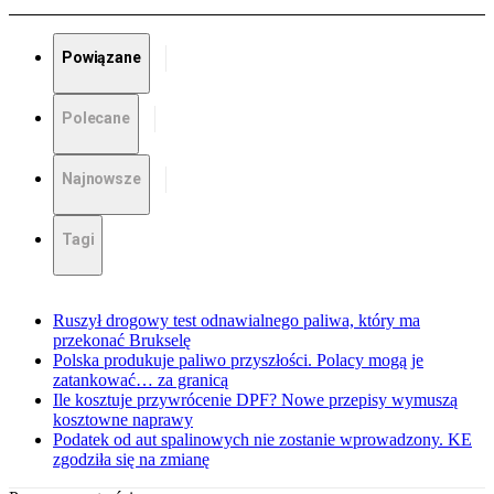
Powiązane
Polecane
Najnowsze
Tagi
Ruszył drogowy test odnawialnego paliwa, który ma
przekonać Brukselę
Polska produkuje paliwo przyszłości. Polacy mogą je
zatankować… za granicą
Ile kosztuje przywrócenie DPF? Nowe przepisy wymuszą
kosztowne naprawy
Podatek od aut spalinowych nie zostanie wprowadzony. KE
zgodziła się na zmianę