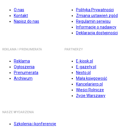
O nas
Polityka Prywatności
Kontakt
Zmiana ustawień zgód
Napisz do nas
Regulamin serwisu
Informacje o nadawcy
Deklaracja dostępności
REKLAMA I PRENUMERATA
PARTNERZY
Reklama
E-kiosk.pl
Ogłoszenia
E-gazety.pl
Prenumerata
Nexto.pl
Archiwum
Mała księgowość
Kancelarierp.pl
Wieści Rolnicze
Życie Warszawy
NASZE WYDARZENIA
Szkolenia i konferencje