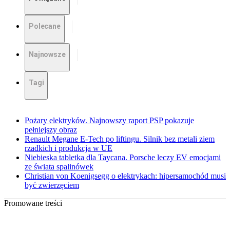
Polecane
Najnowsze
Tagi
Pożary elektryków. Najnowszy raport PSP pokazuje
pełniejszy obraz
Renault Megane E-Tech po liftingu. Silnik bez metali ziem
rzadkich i produkcja w UE
Niebieska tabletka dla Taycana. Porsche leczy EV emocjami
ze świata spalinówek
Christian von Koenigsegg o elektrykach: hipersamochód musi
być zwierzęciem
Promowane treści