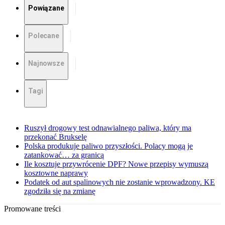
Powiązane
Polecane
Najnowsze
Tagi
Ruszył drogowy test odnawialnego paliwa, który ma
przekonać Brukselę
Polska produkuje paliwo przyszłości. Polacy mogą je
zatankować… za granicą
Ile kosztuje przywrócenie DPF? Nowe przepisy wymuszą
kosztowne naprawy
Podatek od aut spalinowych nie zostanie wprowadzony. KE
zgodziła się na zmianę
Promowane treści