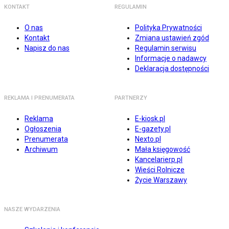
KONTAKT
REGULAMIN
O nas
Polityka Prywatności
Kontakt
Zmiana ustawień zgód
Napisz do nas
Regulamin serwisu
Informacje o nadawcy
Deklaracja dostępności
REKLAMA I PRENUMERATA
PARTNERZY
Reklama
E-kiosk.pl
Ogłoszenia
E-gazety.pl
Prenumerata
Nexto.pl
Archiwum
Mała księgowość
Kancelarierp.pl
Wieści Rolnicze
Życie Warszawy
NASZE WYDARZENIA