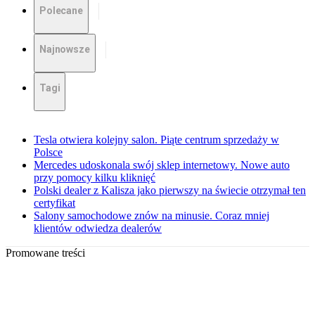
Polecane
Najnowsze
Tagi
Tesla otwiera kolejny salon. Piąte centrum sprzedaży w
Polsce
Mercedes udoskonala swój sklep internetowy. Nowe auto
przy pomocy kilku kliknięć
Polski dealer z Kalisza jako pierwszy na świecie otrzymał ten
certyfikat
Salony samochodowe znów na minusie. Coraz mniej
klientów odwiedza dealerów
Promowane treści