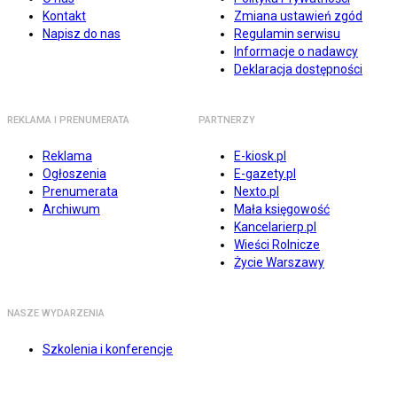
Kontakt
Zmiana ustawień zgód
Napisz do nas
Regulamin serwisu
Informacje o nadawcy
Deklaracja dostępności
REKLAMA I PRENUMERATA
PARTNERZY
Reklama
E-kiosk.pl
Ogłoszenia
E-gazety.pl
Prenumerata
Nexto.pl
Archiwum
Mała księgowość
Kancelarierp.pl
Wieści Rolnicze
Życie Warszawy
NASZE WYDARZENIA
Szkolenia i konferencje