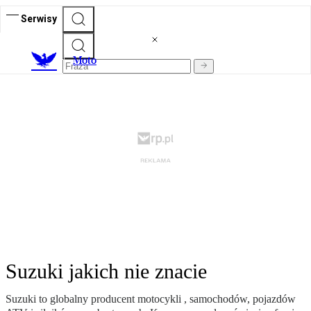
Serwisy
M
oto
Suzuki jakich nie znacie
Suzuki to globalny producent motocykli , samochodów, pojazdów