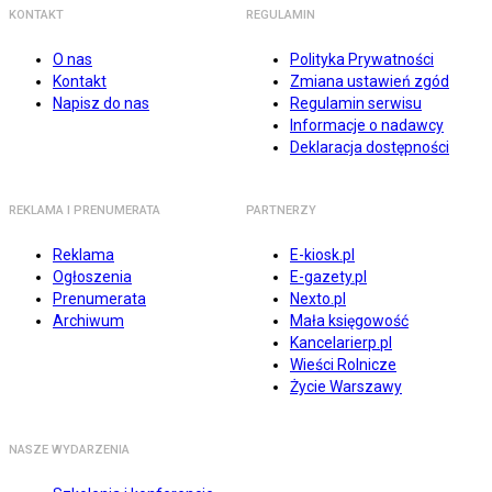
KONTAKT
REGULAMIN
O nas
Polityka Prywatności
Kontakt
Zmiana ustawień zgód
Napisz do nas
Regulamin serwisu
Informacje o nadawcy
Deklaracja dostępności
REKLAMA I PRENUMERATA
PARTNERZY
Reklama
E-kiosk.pl
Ogłoszenia
E-gazety.pl
Prenumerata
Nexto.pl
Archiwum
Mała księgowość
Kancelarierp.pl
Wieści Rolnicze
Życie Warszawy
NASZE WYDARZENIA