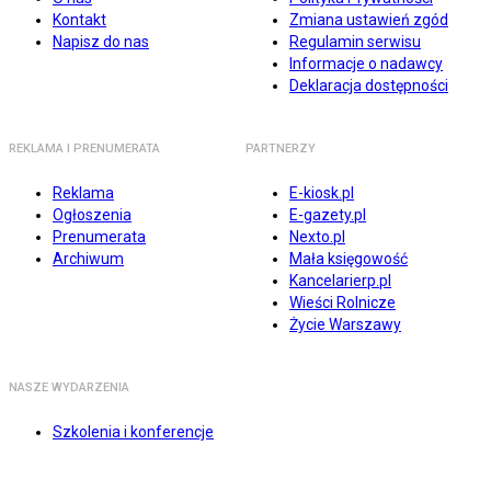
Kontakt
Zmiana ustawień zgód
Napisz do nas
Regulamin serwisu
Informacje o nadawcy
Deklaracja dostępności
REKLAMA I PRENUMERATA
PARTNERZY
Reklama
E-kiosk.pl
Ogłoszenia
E-gazety.pl
Prenumerata
Nexto.pl
Archiwum
Mała księgowość
Kancelarierp.pl
Wieści Rolnicze
Życie Warszawy
NASZE WYDARZENIA
Szkolenia i konferencje