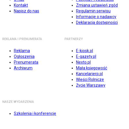
Kontakt
Zmiana ustawień zgód
Napisz do nas
Regulamin serwisu
Informacje o nadawcy
Deklaracja dostępności
REKLAMA I PRENUMERATA
PARTNERZY
Reklama
E-kiosk.pl
Ogłoszenia
E-gazety.pl
Prenumerata
Nexto.pl
Archiwum
Mała księgowość
Kancelarierp.pl
Wieści Rolnicze
Życie Warszawy
NASZE WYDARZENIA
Szkolenia i konferencje