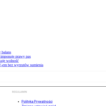
y balans
 imponuje prawy pas
akuje wolność
-em bez wyrzutów sumienia
REGULAMIN
Polityka Prywatności