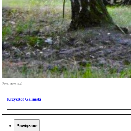
Foto: moto.rp.pl
Krzysztof Galimski
Powiązane