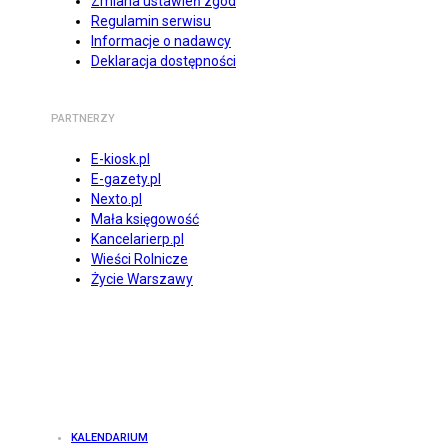
Zmiana ustawień zgód
Regulamin serwisu
Informacje o nadawcy
Deklaracja dostępności
PARTNERZY
E-kiosk.pl
E-gazety.pl
Nexto.pl
Mała księgowość
Kancelarierp.pl
Wieści Rolnicze
Życie Warszawy
KALENDARIUM