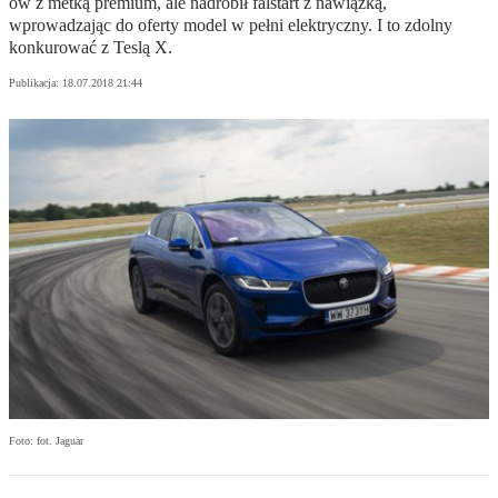
ów z metką premium, ale nadrobił falstart z nawiązką,
wprowadzając do oferty model w pełni elektryczny. I to zdolny
konkurować z Teslą X.
Publikacja:
18.07.2018 21:44
Foto: fot. Jaguar