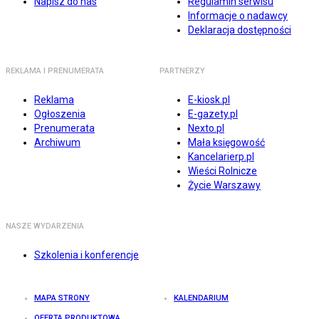
Napisz do nas
Regulamin serwisu
Informacje o nadawcy
Deklaracja dostępności
REKLAMA I PRENUMERATA
PARTNERZY
Reklama
E-kiosk.pl
Ogłoszenia
E-gazety.pl
Prenumerata
Nexto.pl
Archiwum
Mała księgowość
Kancelarierp.pl
Wieści Rolnicze
Życie Warszawy
NASZE WYDARZENIA
Szkolenia i konferencje
MAPA STRONY
KALENDARIUM
OFERTA PRODUKTOWA