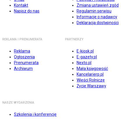
Kontakt
Zmiana ustawień zgód
Napisz do nas
Regulamin serwisu
Informacje o nadawcy
Deklaracja dostępności
REKLAMA I PRENUMERATA
PARTNERZY
Reklama
E-kiosk.pl
Ogłoszenia
E-gazety.pl
Prenumerata
Nexto.pl
Archiwum
Mała księgowość
Kancelarierp.pl
Wieści Rolnicze
Życie Warszawy
NASZE WYDARZENIA
Szkolenia i konferencje