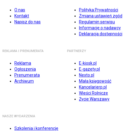
O nas
Polityka Prywatności
Kontakt
Zmiana ustawień zgód
Napisz do nas
Regulamin serwisu
Informacje o nadawcy
Deklaracja dostępności
REKLAMA I PRENUMERATA
PARTNERZY
Reklama
E-kiosk.pl
Ogłoszenia
E-gazety.pl
Prenumerata
Nexto.pl
Archiwum
Mała księgowość
Kancelarierp.pl
Wieści Rolnicze
Życie Warszawy
NASZE WYDARZENIA
Szkolenia i konferencje