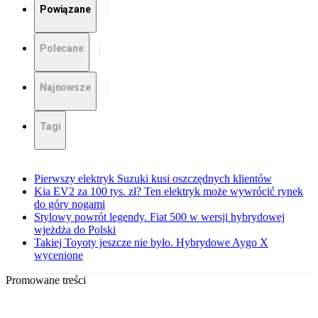
Powiązane
Polecane
Najnowsze
Tagi
Pierwszy elektryk Suzuki kusi oszczędnych klientów
Kia EV2 za 100 tys. zł? Ten elektryk może wywrócić rynek
do góry nogami
Stylowy powrót legendy. Fiat 500 w wersji hybrydowej
wjeżdża do Polski
Takiej Toyoty jeszcze nie było. Hybrydowe Aygo X
wycenione
Promowane treści