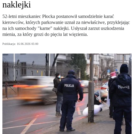
naklejki
52-letni mieszkaniec Płocka postanowił samodzielnie karać
kierowców, których parkowanie uznał za niewłaściwe, przyklejając
na ich samochody "karne" naklejki. Usłyszał zarzut uszkodzenia
mienia, za który grozi do pięciu lat więzienia.
Publikacja:
16.06.2026 05:00