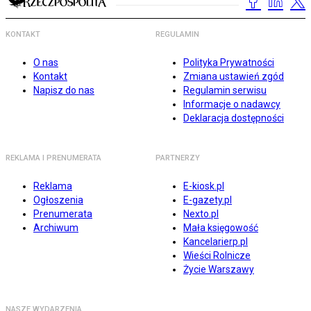
KONTAKT
REGULAMIN
O nas
Polityka Prywatności
Kontakt
Zmiana ustawień zgód
Napisz do nas
Regulamin serwisu
Informacje o nadawcy
Deklaracja dostępności
REKLAMA I PRENUMERATA
PARTNERZY
Reklama
E-kiosk.pl
Ogłoszenia
E-gazety.pl
Prenumerata
Nexto.pl
Archiwum
Mała księgowość
Kancelarierp.pl
Wieści Rolnicze
Życie Warszawy
NASZE WYDARZENIA