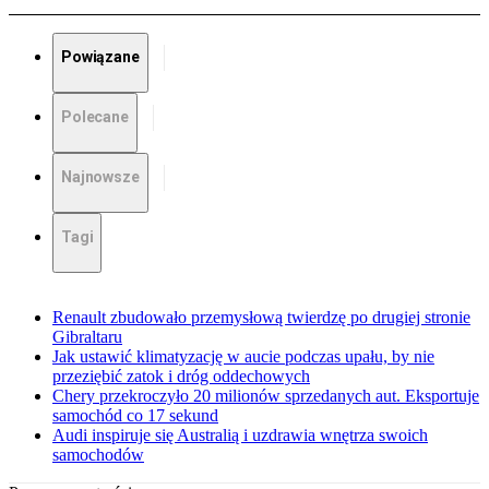
Powiązane
Polecane
Najnowsze
Tagi
Renault zbudowało przemysłową twierdzę po drugiej stronie
Gibraltaru
Jak ustawić klimatyzację w aucie podczas upału, by nie
przeziębić zatok i dróg oddechowych
Chery przekroczyło 20 milionów sprzedanych aut. Eksportuje
samochód co 17 sekund
Audi inspiruje się Australią i uzdrawia wnętrza swoich
samochodów