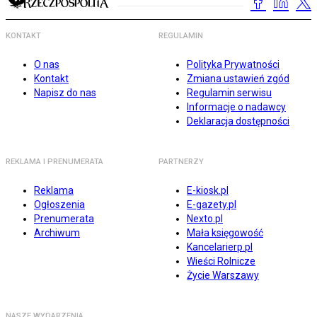
KONTAKT
REGULAMIN
O nas
Polityka Prywatności
Kontakt
Zmiana ustawień zgód
Napisz do nas
Regulamin serwisu
Informacje o nadawcy
Deklaracja dostępności
REKLAMA I PRENUMERATA
PARTNERZY
Reklama
E-kiosk.pl
Ogłoszenia
E-gazety.pl
Prenumerata
Nexto.pl
Archiwum
Mała księgowość
Kancelarierp.pl
Wieści Rolnicze
Życie Warszawy
NASZE WYDARZENIA