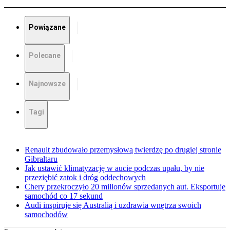
Powiązane
Polecane
Najnowsze
Tagi
Renault zbudowało przemysłową twierdzę po drugiej stronie
Gibraltaru
Jak ustawić klimatyzację w aucie podczas upału, by nie
przeziębić zatok i dróg oddechowych
Chery przekroczyło 20 milionów sprzedanych aut. Eksportuje
samochód co 17 sekund
Audi inspiruje się Australią i uzdrawia wnętrza swoich
samochodów