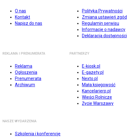
O nas
Polityka Prywatności
Kontakt
Zmiana ustawień zgód
Napisz do nas
Regulamin serwisu
Informacje o nadawcy
Deklaracja dostępności
REKLAMA I PRENUMERATA
PARTNERZY
Reklama
E-kiosk.pl
Ogłoszenia
E-gazety.pl
Prenumerata
Nexto.pl
Archiwum
Mała księgowość
Kancelarierp.pl
Wieści Rolnicze
Życie Warszawy
NASZE WYDARZENIA
Szkolenia i konferencje