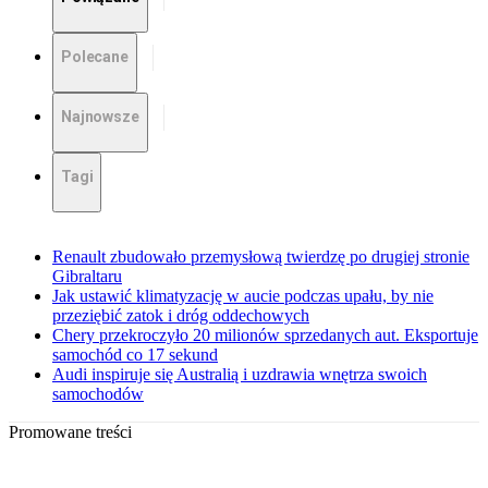
Polecane
Najnowsze
Tagi
Renault zbudowało przemysłową twierdzę po drugiej stronie
Gibraltaru
Jak ustawić klimatyzację w aucie podczas upału, by nie
przeziębić zatok i dróg oddechowych
Chery przekroczyło 20 milionów sprzedanych aut. Eksportuje
samochód co 17 sekund
Audi inspiruje się Australią i uzdrawia wnętrza swoich
samochodów
Promowane treści