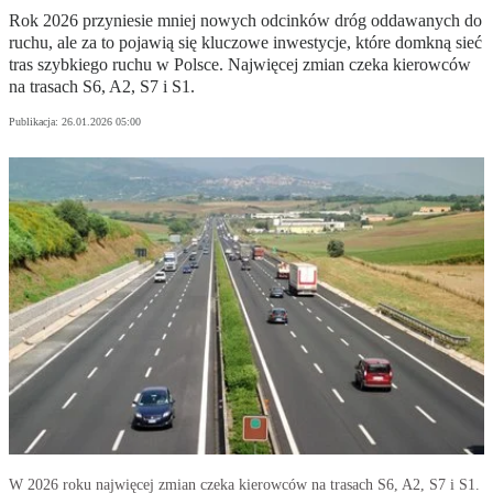
Rok 2026 przyniesie mniej nowych odcinków dróg oddawanych do
ruchu, ale za to pojawią się kluczowe inwestycje, które domkną sieć
tras szybkiego ruchu w Polsce. Najwięcej zmian czeka kierowców
na trasach S6, A2, S7 i S1.
Publikacja:
26.01.2026 05:00
W 2026 roku najwięcej zmian czeka kierowców na trasach S6, A2, S7 i S1.