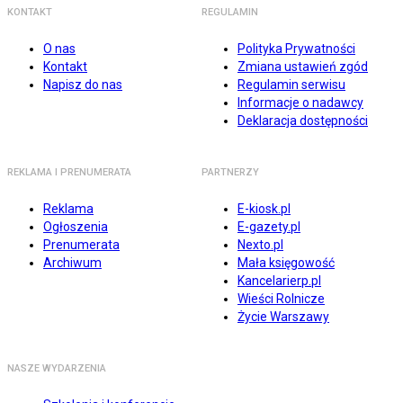
KONTAKT
REGULAMIN
O nas
Polityka Prywatności
Kontakt
Zmiana ustawień zgód
Napisz do nas
Regulamin serwisu
Informacje o nadawcy
Deklaracja dostępności
REKLAMA I PRENUMERATA
PARTNERZY
Reklama
E-kiosk.pl
Ogłoszenia
E-gazety.pl
Prenumerata
Nexto.pl
Archiwum
Mała księgowość
Kancelarierp.pl
Wieści Rolnicze
Życie Warszawy
NASZE WYDARZENIA