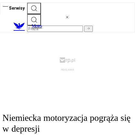
Serwisy
M
oto
Niemiecka motoryzacja pogrąża się
w depresji