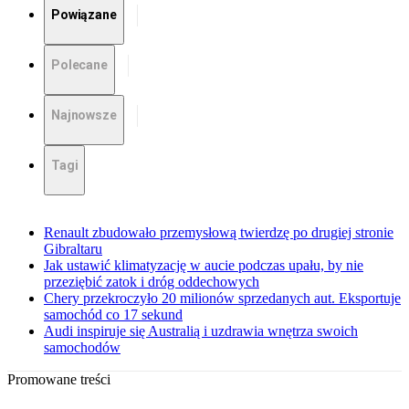
Powiązane
Polecane
Najnowsze
Tagi
Renault zbudowało przemysłową twierdzę po drugiej stronie
Gibraltaru
Jak ustawić klimatyzację w aucie podczas upału, by nie
przeziębić zatok i dróg oddechowych
Chery przekroczyło 20 milionów sprzedanych aut. Eksportuje
samochód co 17 sekund
Audi inspiruje się Australią i uzdrawia wnętrza swoich
samochodów
Promowane treści