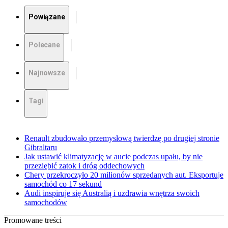
Powiązane
Polecane
Najnowsze
Tagi
Renault zbudowało przemysłową twierdzę po drugiej stronie
Gibraltaru
Jak ustawić klimatyzację w aucie podczas upału, by nie
przeziębić zatok i dróg oddechowych
Chery przekroczyło 20 milionów sprzedanych aut. Eksportuje
samochód co 17 sekund
Audi inspiruje się Australią i uzdrawia wnętrza swoich
samochodów
Promowane treści