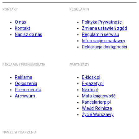
KONTAKT
REGULAMIN
O nas
Polityka Prywatności
Kontakt
Zmiana ustawień zgód
Napisz do nas
Regulamin serwisu
Informacje o nadawcy
Deklaracja dostępności
REKLAMA I PRENUMERATA
PARTNERZY
Reklama
E-kiosk.pl
Ogłoszenia
E-gazety.pl
Prenumerata
Nexto.pl
Archiwum
Mała księgowość
Kancelarierp.pl
Wieści Rolnicze
Życie Warszawy
NASZE WYDARZENIA